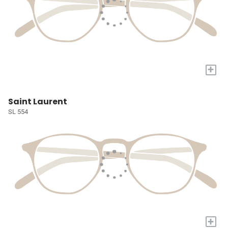
+
Saint Laurent
SL 554
+