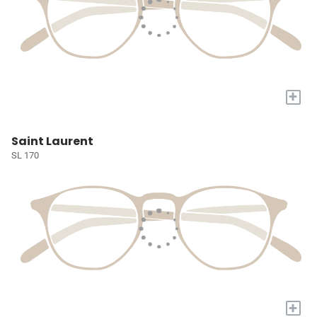
+
Saint Laurent
SL 170
+