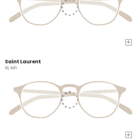
+
Saint Laurent
SL 641
+