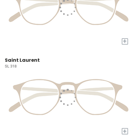
+
Saint Laurent
SL 318
+