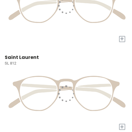
+
Saint Laurent
SL 812
+