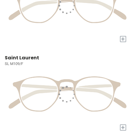
+
Saint Laurent
SL M109/F
+