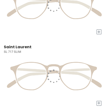
+
Saint Laurent
SL 717 SLIM
+