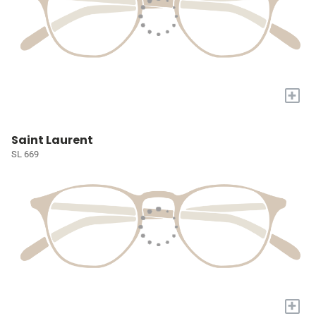
+
Saint Laurent
SL 669
+