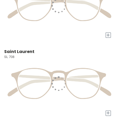
+
Saint Laurent
SL 708
+