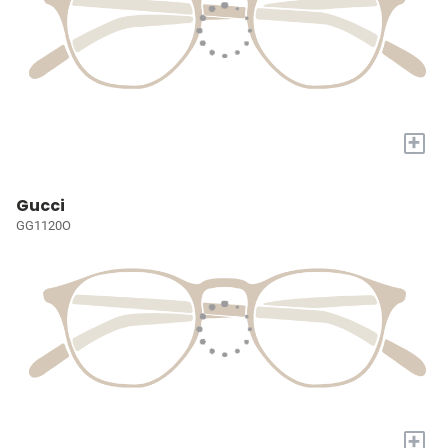
+
Gucci
GG1120O
+