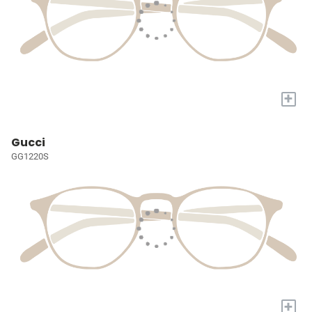
+
Gucci
GG1220S
+