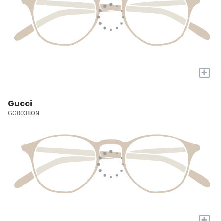
+
Gucci
GG0038ON
+