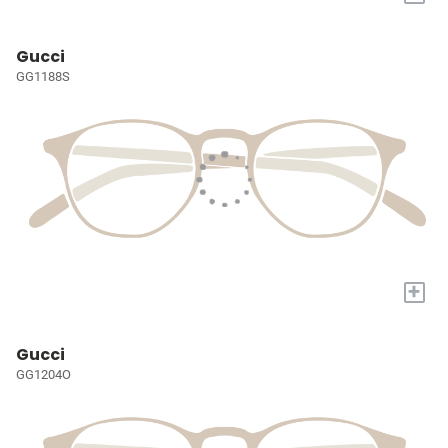
Gucci
GG1188S
+
Gucci
GG1204O