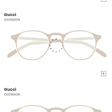
Gucci
GG0560ON
+
Gucci
GG0566ON