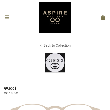
Back to Collection
Gucci
GG 1855O