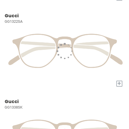
Gucci
GG1322SA
+
Gucci
GG1338SK