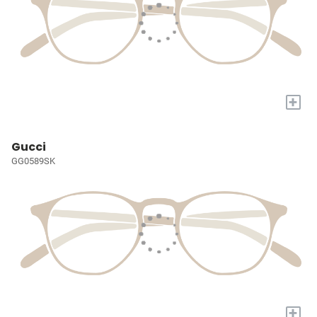
+
Gucci
GG0589SK
+