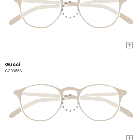
+
Gucci
GG0956S
+