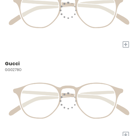
+
Gucci
GG0278O
+