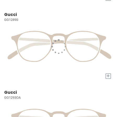
Gucci
GG1289S
+
Gucci
GG1293OA