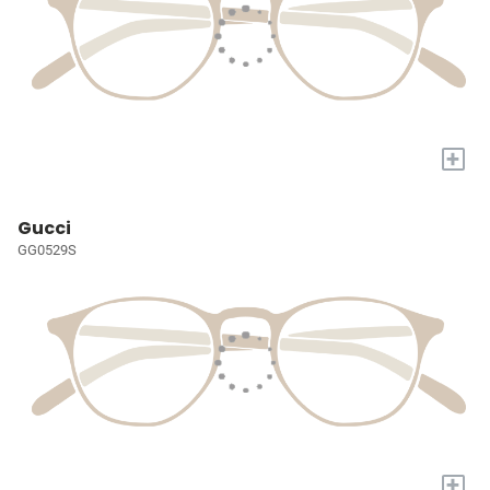
+
Gucci
GG0529S
+