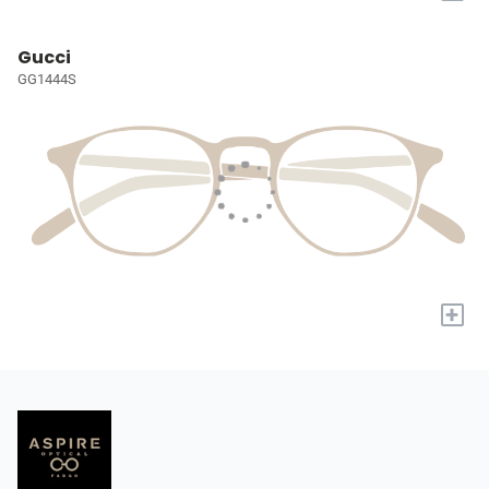
Gucci
GG1444S
+