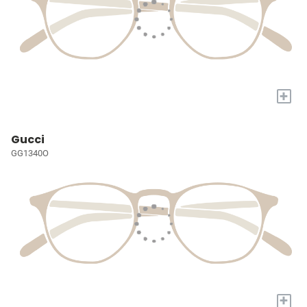
+
Gucci
GG1340O
+