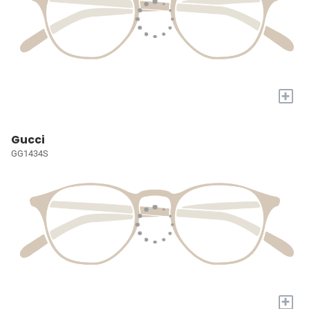
+
Gucci
GG1434S
+