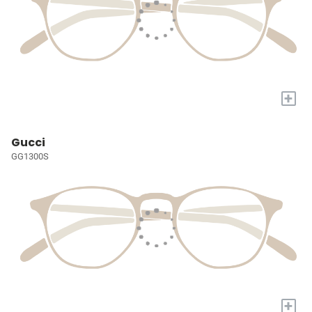
+
Gucci
GG1300S
+